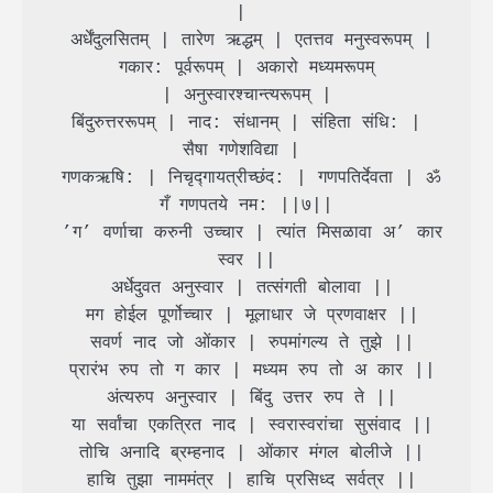
| 

 अर्धेंदुलसितम् | तारेण ऋद्धम् | एतत्तव मनुस्वरूपम् |

 गकार: पूर्वरूपम् | अकारो मध्यमरूपम् 
| अनुस्वारश्चान्त्यरूपम् |

 बिंदुरुत्तररूपम् | नाद: संधानम् | संहिता संधि: | 
सैषा गणेशविद्या | 

 गणकऋषि: | निचृद्गायत्रीच्छंद: | गणपतिर्देवता | ॐ 
गँ गणपतये नम: ||७||

 ’ग’ वर्णाचा करुनी उच्चार | त्यांत मिसळावा अ’ कार 
स्वर ||

 अर्धेदुवत अनुस्वार | तत्संगती बोलावा ||

 मग होईल पूर्णोच्चार | मूलाधार जे प्रणवाक्षर ||

 सवर्ण नाद जो ओंकार | रुपमांगल्य ते तुझे ||

 प्रारंभ रुप तो ग कार | मध्यम रुप तो अ कार ||

 अंत्यरुप अनुस्वार | बिंदु उत्तर रुप ते ||

 या सर्वांचा एकत्रित नाद | स्वरास्वरांचा सुसंवाद ||

 तोचि अनादि ब्रम्हनाद | ओंकार मंगल बोलीजे ||

 हाचि तुझा नाममंत्र | हाचि प्रसिध्द सर्वत्र ||
