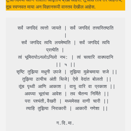
तूच स्वप्नवत माया अन विज्ञानरूपी वास्तव देखील आहेस.
 सर्वं जगदिदं त्वत्तो जायते | सर्वं जगदिदं तत्त्वस्तिष्ठति 
|

 सर्वं जगदिद त्वयि लयमेष्यति | सर्वं जगदिदं त्वयि 
प्रत्येति |       

 त्वं भूमिरापोऽनलोऽनिलो नभ: | त्वं चत्वारि वाक्पदानि 
|| ५ ||

 सृष्टि तुझिया मधुनी उपजे | तुझिया मुळेचमाया सजे ||

 तुझिया ठायीच अंती थिजे| ऐसे वेदांत बोलतो ||

 तूंच पृथ्वी आणि आकाश | वायु वारि वा प्रकाश ||

 अवघ्या भूतांचा आवेश | तव चैतन्य निर्मिते ||

 परा पश्यंती,वैखरी | मध्यमेसह वाणी चारी ||

 त्याहि तुझिया निराकारी | आकारी गणेशा ||

 ग.दि.मा. 