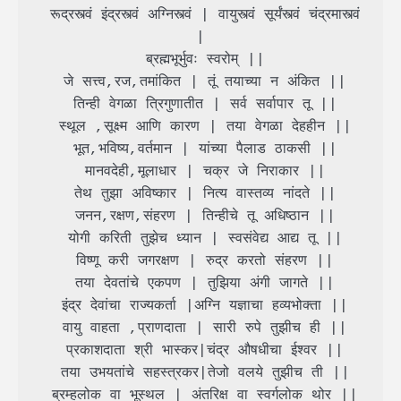
 रूद्रस्त्वं इंद्रस्त्वं अग्निस्त्वं | वायुस्त्वं सूर्यंस्त्वं चंद्रमास्त्वं 
|

 ब्रह्मभूर्भुवः स्वरोम् ||

 जे सत्त्व,रज,तमांकित | तूं तयाच्या न अंकित ||

 तिन्ही वेगळा त्रिगुणातीत | सर्व सर्वापार तू ||

 स्थूल ,सूक्ष्म आणि कारण | तया वेगळा देहहीन ||

 भूत,भविष्य,वर्तमान | यांच्या पैलाड ठाकसी ||

 मानवदेही,मूलाधार | चक्र जे निराकार ||

 तेथ तुझा अविष्कार | नित्य वास्तव्य नांदते ||

 जनन,रक्षण,संहरण | तिन्हीचे तू अधिष्ठान ||

 योगी करिती तुझेच ध्यान | स्वसंवेद्य आद्य तू ||

 विष्णू करी जगरक्षण | रुद्र करतो संहरण ||

 तया देवतांचे एकपण | तुझिया अंगी जागते ||

 इंद्र देवांचा राज्यकर्ता |अग्नि यज्ञाचा हव्यभोक्ता ||

 वायु वाहता ,प्राणदाता | सारी रुपे तुझीच ही ||

 प्रकाशदाता श्री भास्कर|चंद्र औषधीचा ईश्वर ||

 तया उभयतांचे सहस्त्रकर|तेजो वलये तुझीच ती ||

 ब्रम्हलोक वा भूस्थल | अंतरिक्ष वा स्वर्गलोक थोर ||
