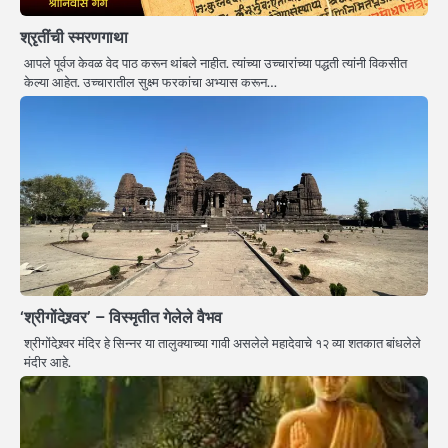
श्रृतींची स्मरणगाथा
आपले पूर्वज केवळ वेद पाठ करून थांबले नाहीत. त्यांच्या उच्चारांच्या पद्धती त्यांनी विकसीत
केल्या आहेत. उच्चारातील सुक्ष्म फरकांचा अभ्यास करून…
‘श्रीगोंदेश्र्वर’ – विस्मृतीत गेलेले वैभव
श्रीगोंदेश्र्वर मंदिर हे सिन्नर या तालुक्याच्या गावी असलेले महादेवाचे १२ व्या शतकात बांधलेले
मंदीर आहे.