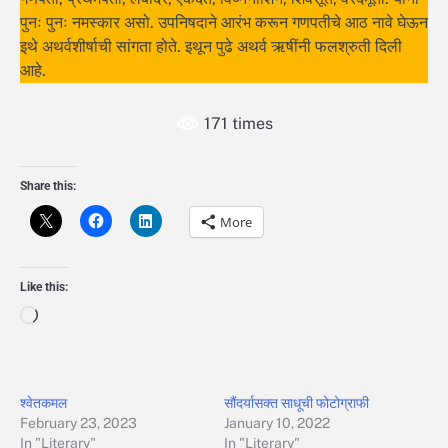
पुनः पुनः नमस्कार असो. उपनिषदाने आरंभ करून गणपतीचे आठ नावे घेऊन
इथे अथर्वशीर्षाची सांगता होते. इथून पुढे अथर्व ऋषींनी फलश्रुती दिली
आहे.
171 times
Share this:
More
Like this:
Loading…
श्वेतकमल
सौंदर्यासक्त साधूची फोटोग्राफी
February 23, 2023
January 10, 2022
In "Literary"
In "Literary"