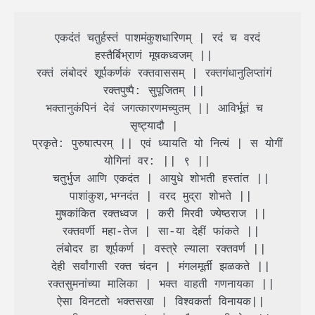
 एकदंतं चतुर्हस्तं पाशमंकुशधारिणम् | रदं च वरदं 
हस्तैर्बिभ्राणं मूषकध्वजम् || 

रक्तं लंबोदरं शूर्पकर्णकं रक्तवाससम् | रक्तगंधानुलिप्तांगं 
रक्तपुष्पै: सुपूजितम् || 

भक्तानुकंपिनं देवं जगत्कारणमच्युतम् || आविर्भूतं च 
सृष्ट्यादौ | 

प्रकृते: पुरुषात्परम् || एवं ध्यायति यो नित्यं | स योगीं 
योगिनां वर: || ९ ||

 चतुर्भुज आणि एकदंत | आयुधे शोभती हस्तांत ||

 पाशांकुश,भग्नदंत | वरद मुद्रा शोभते ||

 मुषकांकित रक्तध्वज | करी मिरवी ज्येष्ठराज ||

 रक्तवर्णी महा-तेज | सा-या देहीं फांकते ||

 लंबोदर हा शूर्पकर्ण | वस्त्रे ल्याला रक्तवर्ण ||

 देही सर्वांगासी रक्त चंदन | मंगलमूर्ती झळकते ||

 रक्तसुमनांच्या मालिका | भक्त वाहती गणनायका ||

 ऐसा विनटतो भक्तसखा | विश्वकर्ता विनायक||
