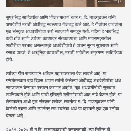
सुप्रसिद्ध साहित्यीक आणि ‘गीतरामायण’ कार ग. दि. माडगुळकर यांनी
अथर्वशीर्ष मराठी ओवीबद्ध स्वरूपात गीतबद्ध केले आहे. हे गीतांतर वाचतांना
मूळ संस्कृत अथर्वशीर्षाचा अर्थ सहजपणे समजून येतो. गदिमा हे भावसिद्ध
कवी होते आणि त्यांच्या काव्यावर संतकाव्याचा आणि महाराष्ट्रातील
शाहीरीचा प्रभाव असल्यामुळे अथर्वशीर्षाचे हे वाचन सुगम सुश्राव्य आणि
रसाळ वाटते. ते आधुनिक काळातील, मराठी भाषेतील अग्रगण्य साहित्यिक
होते.
त्यांच्या गीत रामायणाने अखिल महाराष्ट्राला वेड लावले आहे. या
गणेशोत्सवात दहा दिवस आपण त्यांनी केलेल्या ओवीबद्ध अथर्वशीर्षाचा अर्थ
समजाऊन घेण्याचा प्रयत्न करणार आहोत. मूळ अथर्वशीर्षाची सुरुवात
उपनिषदाने होते आणि याची इतिश्री श्रीगणेशाची आठ नावे घेऊन होते. या
लेखमालेत आधी मूळ संस्कृत श्लोक, त्यानंतर ग. दि. माडगूळकर यांनी
केलेली रचना आणि त्यानंतर त्या रचनेचा अर्थ या क्रमाने एक एक श्लोक
घेतला आहे.
२०१९-२०२० ही ग.दि. माडगूळकरांची जन्मशताब्दी. त्या निमित्त ही