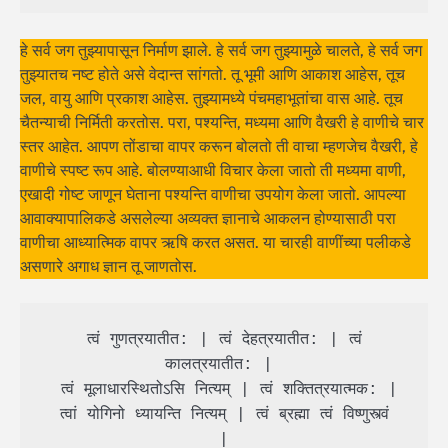
हे सर्व जग तुझ्यापासून निर्माण झाले. हे सर्व जग तुझ्यामुळे चालते, हे सर्व जग
तुझ्यातच नष्ट होते असे वेदान्त सांगतो. तू भूमी आणि आकाश आहेस, तूच
जल, वायु आणि प्रकाश आहेस. तुझ्यामध्ये पंचमहाभूतांचा वास आहे. तूच
चैतन्याची निर्मिती करतोस. परा, पश्यन्ति, मध्यमा आणि वैखरी हे वाणीचे चार
स्तर आहेत. आपण तोंडाचा वापर करून बोलतो ती वाचा म्हणजेच वैखरी, हे
वाणीचे स्पष्ट रूप आहे. बोलण्याआधी विचार केला जातो ती मध्यमा वाणी,
एखादी गोष्ट जाणून घेताना पश्यन्ति वाणीचा उपयोग केला जातो. आपल्या
आवाक्यापालिकडे असलेल्या अव्यक्त ज्ञानाचे आकलन होण्यासाठी परा
वाणीचा आध्यात्मिक वापर ऋषि करत असत. या चारही वाणींच्या पलीकडे
असणारे अगाध ज्ञान तू जाणतोस.
 त्वं गुणत्रयातीत: | त्वं देहत्रयातीत: | त्वं 
कालत्रयातीत: | 

 त्वं मूलाधारस्थितोऽसि नित्यम् | त्वं शक्तित्रयात्मक: |

 त्वां योगिनो ध्यायन्ति नित्यम् | त्वं ब्रह्मा त्वं विष्णुस्त्वं 
|
