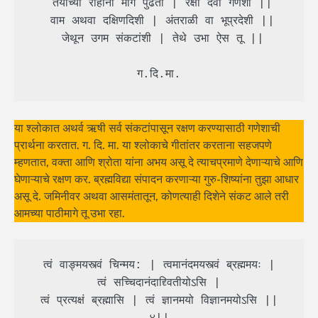
 तयांच्या राहोनी मागे पुढती | रक्षी देवा गणेशा ||

 वाम अथवा दक्षिणदिशी | अंतराळी वा भूप्रदेशी ||

 जेथून उगम संकटांशी | तेथे उभा ऐस तू ||

 ग.दि.मा. 
या श्लोकात अथर्व ऋषी सर्व संकटांपासून रक्षण करण्यासाठी गणेशाची
प्रार्थना करतात. ग. दि. मा. या श्लोकाचे गीतांतर करताना सहजपणे
म्हणतात, वक्ता आणि श्रोता यांना अभय असू दे त्याचप्रमाणे देणाऱ्याचे आणि
घेणाऱ्याचे रक्षण कर. ब्रह्मविद्या संपादन करणाऱ्या गुरु-शिष्यांना तुझा आधार
असू दे. जमिनीवर अथवा आसमंतातून, कोणत्याही दिशेने संकट आले तरी
आमच्या पाठीमागे तू उभा रहा.
 त्वं वाङ्मयस्त्वं चिन्मय: | त्वमानंदमयस्त्वं ब्रह्ममयः | 
त्वं सच्चिदानंदाद्द्वितीयोऽसि |

 त्वं प्रत्यक्षं ब्रह्मासि | त्वं ज्ञानमयो विज्ञानमयोऽसि || 