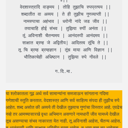
४||

 वेदशास्त्रादि वाङ्मय | तोहि तुझाचि रुपप्रत्यय ||

 शब्दातीत वा अव्यय | ते ही तुझीच गुणव्याप्ती ||

 नामरुपाचा अहंभाव | धरोनी नांदे जड जीव ||

 तयाचाहि होई संभव | तुझिया रुपीं अनंता ||

 तूं अविनाशी चैतन्यमय | आनंदरुपी आनंदमय ||

 साक्षात ब्रम्ह जे अद्वितीय| आदितत्व तूंचि ते ||

 तू चि ब्रम्ह ब्रम्हज्ञान | तूंच माया आणि विज्ञान ||

 भौतिकाचेही अधिष्ठान | तुझिया रुपे गोंवले ||

 ग.दि.मा. 
या श्लोकातला गूढ अर्थ सर्व सामान्यांना समजाऊन सांगताना गदिमा
गणेशाची स्तुति करतात. वेदशास्त्र आणि सर्व साहित्य संपदा ही तुझीच रुपे
आहेत. शब्द असोत की अव्यये ती देखील तुझ्याच गुणांचा विस्तार आहे. एवढेच
नव्हे तर आमच्यासारखे वृथा अभिमान असणारे नामधारी जीव यामध्ये देखील
तूच असण्याचा संभव नाकारता येत नाही. तू अविनाशी आहेस, चैतन्य आहेस.
तू आनंदमयी आणि साक्षात अद्वितीय ब्रह्म आहेस. तू आद्य तत्व तर आहेसच,