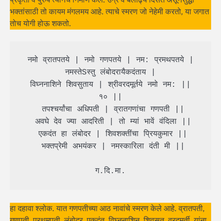
भक्तांसाठी तो कायम मंगलमय आहे. त्याचे स्मरण जो नेहेमी करतो, या जगात
तोच योगी होऊ शकतो.
 नमो व्रातपतये | नमो गणपतये | नम: प्रमथपतये | 
नमस्तेSस्तु लंबोदरायैकदंताय |

 विघ्ननाशिने शिवसुताय | श्रीवरदमूर्तये नमो नम: || 
१० ||

 तपश्चर्यांचा अधिपती | व्रातगणांचा गणपती ||

 अवघे देव ज्या आदरिती | तो म्यां भावें वंदिला ||

 एकदंत हा लंबोदर | शिवशक्तींचा प्रियकुमार ||

 भक्तप्रेमी अभयंकर | नमस्कारिला दंती मी ||

 ग.दि.मा. 
हा दहावा श्लोक. यात गणपतीच्या आठ नावांचे स्मरण केले आहे. व्रातपती,
गणपती, प्रथमपती, लंबोदर, एकदंत, विघ्ननाशिन, शिवसूत, वरदमूर्ती. यांना