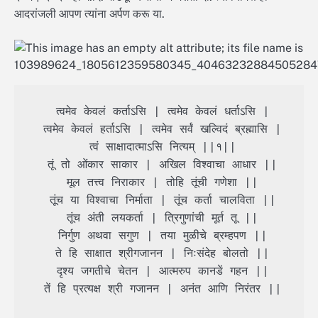
आदरांजली आपण त्यांना अर्पण करू या.
 त्वमेव केवलं कर्ताऽसि | त्वमेव केवलं धर्ताऽसि |

 त्वमेव केवलं हर्ताऽसि | त्वमेव सर्वं खल्विदं ब्रह्मासि |

 त्वं साक्षादात्माऽसि नित्यम् ||१||

 तूं तो ओंकार साकार | अखिल विश्वाचा आधार ||

 मूल तत्त्व निराकार | तोहि तूंची गणेशा ||

 तूंच या विश्वाचा निर्माता | तूंच कर्ता चालविता ||

 तूंच अंती लयकर्ता | त्रिगुणांची मूर्त तू ||

 निर्गुण अथवा सगुण | तया मुळीचे ब्रम्हपण ||

 ते हि साक्षात श्रीगजानन | निःसंदेह बोलतो ||

 दृश्य जगतीचे चेतन | आत्मरुप कानडें गहन ||

 तें हि प्रत्यक्ष श्री गजानन | अनंत आणि निरंतर ||
