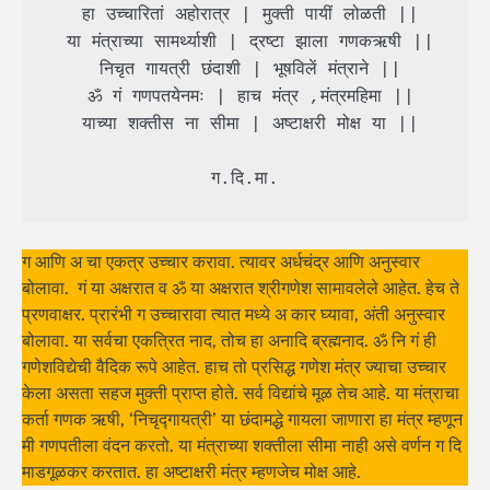
 हा उच्चारितां अहोरात्र | मुक्ती पायीं लोळती ||

 या मंत्राच्या सामर्थ्याशी | द्रष्टा झाला गणकऋषी ||

 निचृत गायत्री छंदाशी | भूषविलें मंत्राने ||

 ॐ गं गणपतयेनमः | हाच मंत्र ,मंत्रमहिमा ||

 याच्या शक्तीस ना सीमा | अष्टाक्षरी मोक्ष या ||

 ग.दि.मा. 
ग आणि अ चा एकत्र उच्चार करावा. त्यावर अर्धचंद्र आणि अनुस्वार
बोलावा. गं या अक्षरात व ॐ या अक्षरात श्रीगणेश सामावलेले आहेत. हेच ते
प्रणवाक्षर. प्रारंभी ग उच्चारावा त्यात मध्ये अ कार घ्यावा, अंती अनुस्वार
बोलावा. या सर्वचा एकत्रित नाद, तोच हा अनादि ब्रह्मनाद. ॐ नि गं ही
गणेशविद्येची वैदिक रूपे आहेत. हाच तो प्रसिद्ध गणेश मंत्र ज्याचा उच्चार
केला असता सहज मुक्ती प्राप्त होते. सर्व विद्यांचे मूळ तेच आहे. या मंत्राचा
कर्ता गणक ऋषी, ‘निचृद्गायत्री’ या छंदामद्धे गायला जाणारा हा मंत्र म्हणून
मी गणपतीला वंदन करतो. या मंत्राच्या शक्तीला सीमा नाही असे वर्णन ग दि
माडगूळकर करतात. हा अष्टाक्षरी मंत्र म्हणजेच मोक्ष आहे.