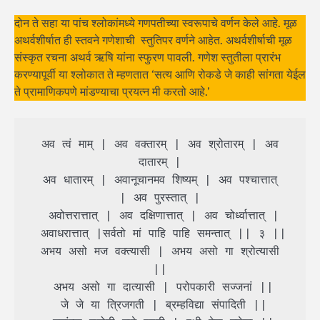
दोन ते सहा या पांच श्लोकांमध्ये गणपतीच्या स्वरूपाचे वर्णन केले आहे. मूळ
अथर्वशीर्षात ही स्तवने गणेशाची स्तुतिपर वर्णने आहेत. अथर्वशीर्षाची मूळ
संस्कृत रचना अथर्व ऋषि यांना स्फुरण पावली. गणेश स्तुतीला प्रारंभ
करण्यापूर्वी या श्लोकात ते म्हणतात ‘सत्य आणि रोकडे जे काही सांगता येईल
ते प्रामाणिकपणे मांडण्याचा प्रयत्न मी करतो आहे.’
 अव त्वं माम् | अव वक्तारम् | अव श्रोतारम् | अव 
दातारम् |

 अव धातारम् | अवानूचानमव शिष्यम् | अव पश्चात्तात् 
| अव पुरस्तात् |

 अवोत्तरात्तात् | अव दक्षिणात्तात् | अव चोर्ध्वात्तात् |

 अवाधरात्तात् |सर्वतो मां पाहि पाहि समन्तात् || ३ ||

 अभय असो मज वक्त्यासी | अभय असो गा श्रोत्यासी 
||

 अभय असो गा दात्यासी | परोपकारी सज्जनां ||

 जे जे या त्रिजगती | ब्रम्हविद्या संपादिती ||
