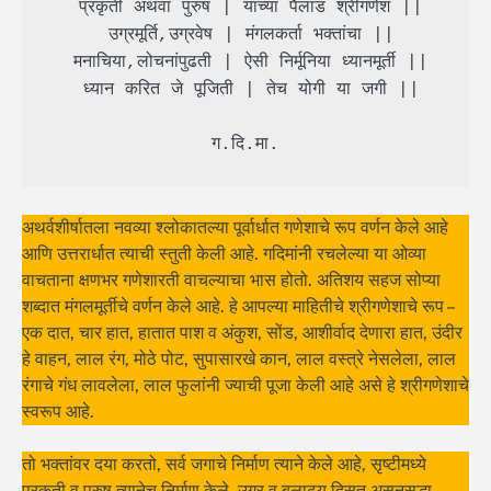
 प्रकृती अथवा पुरुष | यांच्या पैलाड श्रीगणेश ||

 उग्रमूर्ति,उग्रवेष | मंगलकर्ता भक्तांचा ||

 मनाचिया,लोचनांपुढती | ऐसी निर्मूनिया ध्यानमूर्ती ||

 ध्यान करित जे पूजिती | तेच योगी या जगी ||

 ग.दि.मा. 
अथर्वशीर्षातला नवव्या श्लोकातल्या पूर्वार्धात गणेशाचे रूप वर्णन केले आहे
आणि उत्तरार्धात त्याची स्तुती केली आहे. गदिमांनी रचलेल्या या ओव्या
वाचताना क्षणभर गणेशारती वाचल्याचा भास होतो. अतिशय सहज सोप्या
शब्दात मंगलमूर्तीचे वर्णन केले आहे. हे आपल्या माहितीचे श्रीगणेशाचे रूप –
एक दात, चार हात, हातात पाश व अंकुश, सोंड, आशीर्वाद देणारा हात, उंदीर
हे वाहन, लाल रंग, मोठे पोट, सुपासारखे कान, लाल वस्त्रे नेसलेला, लाल
रंगाचे गंध लावलेला, लाल फुलांनी ज्याची पूजा केली आहे असे हे श्रीगणेशाचे
स्वरूप आहे.
तो भक्तांवर दया करतो, सर्व जगाचे निर्माण त्याने केले आहे, सृष्टीमध्ये
प्रकृती व पुरुष त्यानेच निर्माण केले. उग्र व बलाढ्य दिसत असूनसुद्धा