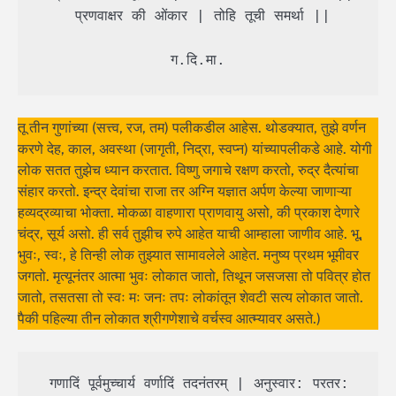
 प्रणवाक्षर की ओंकार | तोहि तूची समर्था ||

 ग.दि.मा. 
तू तीन गुणांच्या (सत्त्व, रज, तम) पलीकडील आहेस. थोडक्यात, तुझे वर्णन
करणे देह, काल, अवस्था (जागृती, निद्रा, स्वप्न) यांच्यापलीकडे आहे. योगी
लोक सतत तुझेच ध्यान करतात. विष्णु जगाचे रक्षण करतो, रुद्र दैत्यांचा
संहार करतो. इन्द्र देवांचा राजा तर अग्नि यज्ञात अर्पण केल्या जाणाऱ्या
हव्यद्रव्याचा भोक्ता. मोकळा वाहणारा प्राणवायु असो, की प्रकाश देणारे
चंद्र, सूर्य असो. ही सर्व तुझीच रुपे आहेत याची आम्हाला जाणीव आहे. भू,
भुवः, स्वः, हे तिन्ही लोक तुझ्यात सामावलेले आहेत. मनुष्य प्रथम भूमीवर
जगतो. मृत्यूनंतर आत्मा भुवः लोकात जातो, तिथून जसजसा तो पवित्र होत
जातो, तसतसा तो स्वः मः जनः तपः लोकांतून शेवटी सत्य लोकात जातो.
पैकी पहिल्या तीन लोकात श्रीगणेशाचे वर्चस्व आत्म्यावर असते.)
 गणादिं पूर्वमुच्चार्य वर्णादिं तदनंतरम् | अनुस्वार: परतर: 