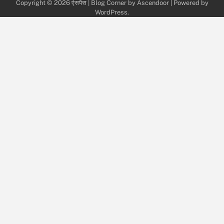
Copyright © 2026
ऐसपैस
| Blog Corner by
Ascendoor
| Powered by
WordPress
.