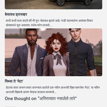
बेसावध ड्रायव्हर
कधी कधी मला वाटते की मी पुनः बेसावध झालो आहे. गाडी चालवतांना असंख्य विचार
डोक्यामधे सुरु असतात. मधेच फोन वाजतो…
मिथ्या ते ‘मेटा’
डेटाचा वापर करून तयार करण्यात आलेले एक नवीन आभासी विश्र्व म्हणजेच ‘मेटा’. या नविन
आभासी विश्र्वाचे आपण येणार्‍या काळात कायमचे…
One thought on “
अस्तित्वात नसलेले तारे
”