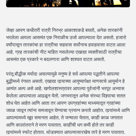
जेव्हा आपण कधीतरी रात्री निरभ्र आकाशाकडे बघतो, अनेक तारकांनी
भरलेला आपला आसमंत एक निराळीच उर्जा आपल्याला देत असतो. हजारो
वर्षांपासून तारकांचा हा रात्रीचा सहवास सर्वांनाच हवाहवासा वाटत आला
आहे. ग्रह तारकांची नीट माहित नसलेल्या एखाद्या व्यक्तीसाठी रात्रीचा
आसमंत एक प्रकारे न बदलणारा आणि शाश्वत वाटत असतो.
परंतू बौद्धीक मर्यादा असल्यामुळे मनुष्य हे सर्व आपल्या पद्धतीने आपल्या
बुद्धीमध्ये रंगवत असतो. एखाद्या तार्‍याच्या आयुष्यापेक्षा माणसाचे आयुर्मान हे
अत्यंत अल्प असे आहे. खगोलशास्त्रावर आपल्या पुर्वजांनी भरपूर अभ्यास
केलेला आपल्याला आढळून येतो. जगभरातून अनेक संस्था विश्र्वाचा सतत
शोध घेत आहेत आणि आता तर आपण उपग्रहांच्या माध्यमातून ग्रहांच्या
जवळ जावून त्यांना समजावून घेण्याचा प्रयत्न करतो आहोत. तार्‍यांमध्ये आणि
आपल्यामध्ये खूप समानता आहेत. ते जन्माला येतात, काही काळ जगतात
आणि कालांतराने ते मरण पावतात. काहींची धग कमी होते तर काही
तार्‍यांमध्ये स्फोट होतात. थोडक्यात आपल्यासारखेच तारे हे मरण पावतात.