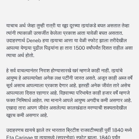
याचाच अर्थ जेव्हा तुम्ही रात्री या खूप दूरच्या तार्‍यांकडे बघत असतात तेव्हा
त्यांनी त्याकाळी उत्सर्जीत केलेला प्रकाश आता यावेळी बघत असतात.
उदाहरणार्थ Deneb हया तार्‍याचा आत्ता या वेळी स्फोट झाला तरीदेखील
आपल्या येणार्‍या पुढील पिढ्यांना हा तारा 1500 वर्षांपर्यंत दिसत राहील असा
त्याचा अर्थ होतो.
हे सर्व वाचल्यानंतर निराश होण्यासारखे खरं म्हणजे काही नाही. तार्‍यांचे
आयुष्य हे आपल्यापेक्षा अनेक लक्ष पटींनी जास्त असते. अजून काही अब्ज वर्षे
सूर्य असाच आपल्याला प्रकाश देणार आहे. इतरही अनेक जीवंत तारे असेच
आपल्याला दिसत रहाणार आहे. विश्र्वाच्या परिभाषेत काही हजार वर्षे म्हणजे
फक्त निमिषार्ध आहेत. त्या मानाने आपले आयुष्य अगदीच कमी असणार आहे.
एखादा तारा आपण जीवंत असलेल्या कालखंडात मरण्याची शक्यतादेखील
खूपच कमी असणार आहे.
उदाहरणच द्यायचे झाले तर भारतात ब्रिटीश राजवटीच्याही पुर्वी 1840 मध्ये
Eta Carinae या तार्‍यामध्ये (सुपरनोवा) स्फोट झाला. 1840 पर्यंत