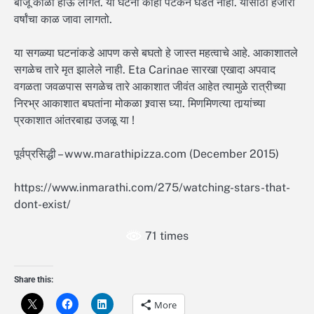
बाजू काळी होऊ लागते. या घटना काही पटकन घडत नाही. यासाठी हजारो
वर्षांचा काळ जावा लागतो.
या सगळ्या घटनांकडे आपण कसे बघतो हे जास्त महत्वाचे आहे. आकाशातले
सगळेच तारे मृत झालेले नाही. Eta Carinae सारखा एखादा अपवाद
वगळता जवळपास सगळेच तारे आकाशात जीवंत आहेत त्यामुळे रात्रीच्या
निरभ्र आकाशात बघतांना मोकळा श्र्वास घ्या. मिणमिणत्या तार्‍यांच्या
प्रकाशात आंतरबाह्य उजळू या !
पूर्वप्रसिद्धी – www.marathipizza.com (December 2015)
https://www.inmarathi.com/275/watching-stars-that-
dont-exist/
71 times
Share this:
More