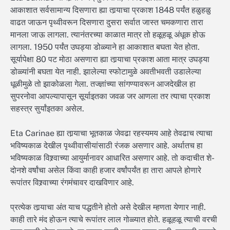
आकाशात सर्वसामान्य दिसणारा ह्या तार्‍याचा प्रकाश 1848 पर्यंत हळुहळु
वाढत जाऊन पृथ्वीवरून दिसणारा दुसरा सर्वात जास्त चमकणारा तारा
मानला जाऊ लागला. त्यानंतरच्या काळात मात्र तो हळूहळू अंधूक होऊ
लागला. 1950 पर्यंत उघड्या डोळ्याने हा आकाशात बघता येत होता.
सूर्यापेक्षा 80 पट मोठा असणारा ह्या तार्‍याचा प्रकाश आता मात्र उघड्या
डोळ्यांनी बघता येत नाही. झालेल्या स्फोटामुळे अवतीभवती उडालेल्या
धूळीमुळे तो झाकोळला गेला. तज्ज्ञांच्या सांगण्यावरून आजदेखील हा
सुपरनोवा आपल्यापासून सूर्याइतका जवळ जर आणला तर त्याचा प्रकाश
सहस्त्र सुर्यांइतका असेल.
Eta Carinae ह्या तार्‍याचा भूतकाळ जेवढा रहस्यमय आहे तेवढाच त्याचा
भविष्यकाळ देखील पृथ्वीवासीयांसाठी रंजक असणार आहे. अर्थातच हा
भविष्यकाळ विश्र्वाच्या आयुर्मानावर आधारित असणार आहे. तो कदाचीत शे-
दोनशे वर्षांचा असेल किंवा काही हजार वर्षांपर्यंत हा तारा आपले होणारे
रूपांतर विश्र्वाच्या रंगमंचावर दाखविणार आहे.
प्रत्येक तार्‍याचा अंत याच पद्धतीने होतो असे देखील म्हणता येणार नाही.
काही तारे मंद होऊन त्याचे रूपांतर लाल गोळ्यात होते. हळूहळू त्याची वरची