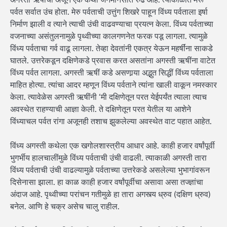
पर्वत सर्वात उंच होता. मेरु पर्वताची उत्तुंग शिखरे पाहून विंध्‍य पर्वताला इर्षा
निर्माण झाली व त्याने त्याची उंची वाढवण्याचा प्रयत्न केला. विंध्य पर्वताच्या
वजनाच्या असंतुलनामुळे पृथ्वीच्या कालगणनेत फरक पडू लागला. त्यामुळे
विंध्य पर्वताचा गर्व वाढू लागला. तेव्हा देवतांनी एकत्र येऊन महर्षींना साकडे
घातले. उत्तरेकडून दक्षिणेकडे प्रवास करत असतांना अगस्ती ऋषींना वाटेत
विंध्य पर्वत लागला. अगस्ती ऋषीं कडे असणार्‍या अद्भुत सिद्धीं विंध्य पर्वताला
माहित होत्या. त्यांचा आदर म्हणून विंध्य पर्वताने त्यांना खाली वाकून नमस्कार
केला. त्यावेळेस अगस्ती ऋषींनी ‘मी दक्षिणेतून परत येईपर्यंत त्याला त्याच
अवस्थेत राहण्याची आज्ञा केली. ते दक्षिणेतून परत येतील या आशेने
विंध्याचल पर्वत रांगा अजूनही तशाच झुकलेल्या अवस्थेत वाट पहात आहेत.
विंध्य अगस्ती कथेला एक खगोलशास्त्रीय आधार आहे. काही हजार वर्षांपूर्वी
भुगर्भीय हालचालींमुळे विंध्य पर्वताची उंची वाढली. त्याकाळी अगस्ती तारा
विंध्य पर्वताची उंची वाढल्यामुळे पर्वताच्या उत्तरेकडे असलेल्या भुभागांवरून
दिसेनासा झाला. हा काळ काही हजार वर्षांपूर्वीचा असावा असा तज्ज्ञांचा
अंदाज आहे. पृथ्‍वीच्या परांचन गतीमुळे हा तारा अगस्त्य ध्रुव (दक्षिण ध्रुव)
बनेल. आणि हे चक्र असेच चालु राहील.