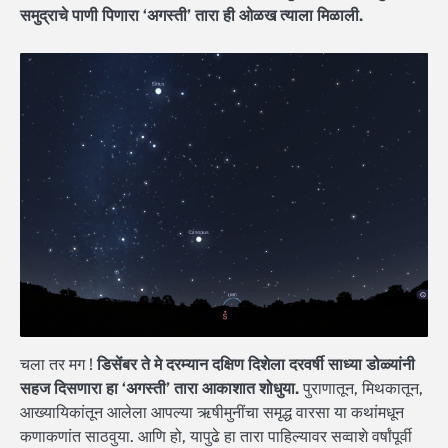
समुद्राचे पाणी पिणारा ‘अगस्ती’ तारा ही ओळख त्याला मिळाली.
चला तर मग !
डिसेंबर ते मे दरम्यान दक्षिण दिशेला दरवर्षी साध्या डोळ्यांनी
सहज दिसणारा हा ‘अगस्ती’ तारा आकाशात शोधुया.
पुराणातून, मिथकातून,
आख्यायिकांतून आलेला आपल्या ऋषीमुनींचा समृद्ध वारसा या कथांमधून
कणाकणांत साठवुया. आणि हो, यापुढे हा तारा पाहिल्यावर सव्वाशे वर्षांपूर्वी