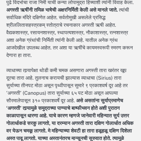
पुढे विदर्भाचा राजा निमी याची कन्या लोपामुद्रा हिच्याशी त्यांनी विवाह केला.
अगस्ती ऋषींनी तमिळ भाषेची अक्षरनिर्मिती केली असे मानले जाते.
त्यांची
सर्वाधिक मंदिरे दक्षिणेत आहेत. सर्वतोमुखी असलेले प्रसिद्ध
श्रीललितासहस्त्रकम् स्तोत्राचे रचनाकार अगस्ती ऋषी आहेत.
वैद्यकशास्त्र, रसायनशास्त्र, स्थापत्यशास्त्र, नौकाशास्त्र, रत्नशास्त्र
अशा अनेक ग्रंथांची निर्मिती त्यांनी केली आहे. यातील अनेक ग्रंथ
आजदेखील उपलब्ध आहेत. तर अशा या ऋषींचे कायमस्वरूपी स्मरण करून
देणारा हा तारा.
व्याधाच्या तार्‍यापेक्षा थोडी कमी चमक असणारा अगस्ती तारा खरंतर खूप
दूरचा तारा आहे. तुलनाच करायची झाल्यास व्याधाचा (Sirius) तारा
सुर्याच्या तीनपट मोठा असून पृथ्वीपासून सुमारे ९ प्रकाशवर्ष दूर आहे तर
‘अगस्ती’ (Canopus) तारा सुर्याच्या ६५ पट मोठा असून आपल्या
सौरमालेपासून ३१० प्रकाशवर्षे दूर आहे.
असे असतांना सुर्याप्रमाणेच
‘अगस्ती’ तार्‍यामुळे समुद्राच्या पाण्याचे बाष्फीभवन होते अशी पुरातन
काळापासून धारणा आहे.
याचे कारण म्हणजे जानेवारी महिन्यात सुर्य उत्तर
गोलार्धाकडे सरकु लागतो, या दरम्यान अगस्ती तारा दक्षिण गोलार्धात अधिक
वर येऊन चमकू लागतो. मे महिन्याच्या शेवटी हा तारा हळूहळू दक्षिण दिशेला
अस्त पावू लागतो. याच्या अस्तानंतरच मान्सूनची सुरुवात होते. त्यामुळे