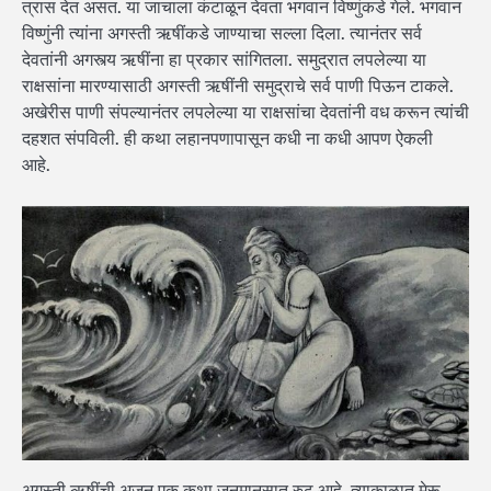
त्रास देत असत. या जाचाला कंटाळून देवता भगवान विष्णुंकडे गेले. भगवान
विष्णुंनी त्यांना अगस्ती ऋषींकडे जाण्याचा सल्ला दिला. त्यानंतर सर्व
देवतांनी अगस्त्य ऋषींना हा प्रकार सांगितला. समुद्रात लपलेल्या या
राक्षसांना मारण्यासाठी अगस्ती ऋषींनी समुद्राचे सर्व पाणी पिऊन टाकले.
अखेरीस पाणी संपल्यानंतर लपलेल्या या राक्षसांचा देवतांनी वध करून त्यांची
दहशत संपविली. ही कथा लहानपणापासून कधी ना कधी आपण ऐकली
आहे.
अगस्ती ऋषींची अजून एक कथा जनमानसात रुढ आहे. त्याकाळात मेरू