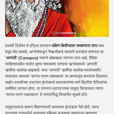
दरवर्षी डिसेंबर ते एप्रिल दरम्यान
दक्षिण क्षितीजावर चमकणारा तारा
लक्ष
वेधून घेत असतो. अग्नेय्येकडून नैऋत्येकडे संथपणे वाटचाल करणारा हा
‘अगस्ती’ (Canopus)
नावाने ओळखला जाणारा तारा आहे. वैदिक
साहित्यामधील सर्वात जून्या समजल्या जाणार्‍या ऋग्वेदामध्ये ‘अगस्ती’
ऋषींचा उल्लेख आढळतो. याच ‘अगस्ती’ ऋषींचा उल्लेख स्वातंत्र्यवीर
सावरकर आपल्या ‘सागरा प्राण तळमळला’ या काव्यातून करतांना दिसतात.
कर्झन वायलीच्या वधानंतर इंग्लंडमधे सावरकरांच्या मागे ब्रिटीश पोलिसांचा
ससेमिरा लागला होता. या दरम्यान ब्रायटनच्या समुद्र किनार्‍यावर त्यांना
‘सागरा प्राण तळमळला’ हे जगप्रसिद्ध विरहगीत सुचले होते.
समुद्रप्रवास करून शिक्षणासाठी सावरकर इंग्लंडला गेले होते. त्याच
सागरावर रागावलेले सावरकर पहिल्या कडव्यात समुद्राला म्हणतात