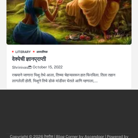
LITERARY
अध्यात्मिक
वेश्येची ज्ञानप्राप्ती
October 15, 2022
Shrinivas
रस्त्याने जाणारा भिक्षू तेथे आला, तिच्या चेहऱ्यावरून हात फिरविला. तिला तहान
लागलेली होती. भिक्षूने तिचे डोकं मांडीवर घेतले आणि म्हणाला,…
Copyright © 2026
ऐसपैस
| Blog Corner by
Ascendoor
| Powered by