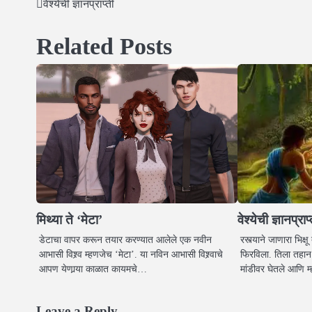
वेश्येची ज्ञानप्राप्ती
Post
navigation
Related Posts
मिथ्या ते ‘मेटा’
वेश्येची ज्ञानप्राप
डेटाचा वापर करून तयार करण्यात आलेले एक नवीन
रस्त्याने जाणारा भिक्
आभासी विश्र्व म्हणजेच ‘मेटा’. या नविन आभासी विश्र्वाचे
फिरविला. तिला तहान ल
आपण येणार्‍या काळात कायमचे…
मांडीवर घेतले आणि 
Leave a Reply