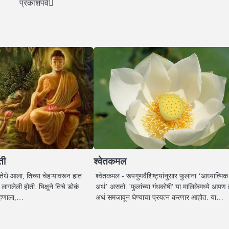
प्रकाशपर्व
्ती
श्वेतकमल
षू तेथे आला, तिच्या चेहऱ्यावरून हात
श्वेतकमल - रूपगुणवैशिष्ट्यांनुसार फुलांना ‘आध्यात्मिक
ागलेली होती. भिक्षूने तिचे डोकं
अर्थ’ असतो. 'फुलांच्या गंधकोषी' या मालिकेमध्ये आपण ह
म्हणाला,…
अर्थ समजावून घेण्याचा प्रयत्न करणार आहोत. या…