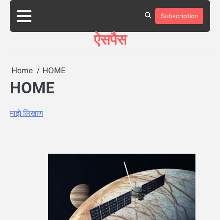
Skip
to
Subscription
HOME
ABOUT
BLOG
CONTACT
content
ऐसपैस
Home
HOME
HOME
माझे लिखाण