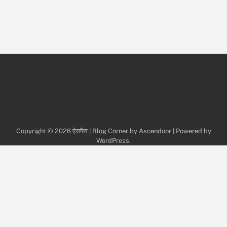
Copyright © 2026
ऐसपैस
| Blog Corner by
Ascendoor
| Powered by
WordPress
.